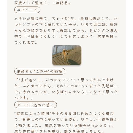
家族として迎えて、１年記念。
エピソード
ムサシが家に来て、ちょうど1年。 最初は怖がりで、い
つもソファの下に隠れていた子が、いまでは毎朝、家族
みんなの顔をひとりずつ確認してから、リビングの真ん
中で「今日もよろしく」とでも言うように、尻尾を振っ
てくれます。
依頼者と"この子"の物語
「"まだ若いし、いつかでいい"って思ってたんですけ
ど、ふと気づいたら、その"いつか"ってずっと先延ばし
で。今のムサシが、いちばんムサシらしいなって思った
んです。」
アートに込めた想い
"家族になった時間"をそのまま閉じ込めたような構図
で、日差しの中に座っている姿と、やさしい目線を静か
に描きました。 尻尾を振っている様子がわかるよう、
尾の先に薄いブレを重ね、動きを表現しました。