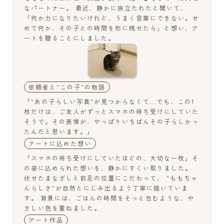
なパートナー。 最近、静かに旅立たれたと聞いて、
「何か力になりたいけれど、うまく言葉にできない。せ
めて何か、その子との時間を形に残せたら」と想い、ア
ートを贈ることにしました。
依頼者と"この子"の物語
「"あの子らしい写真"が見つからなくて…でも、この1
枚だけは、ご友人がずっとスマホの待ち受けにしていた
そうで。その表情が、やっぱりいちばんその子らしかっ
たんだと思います。」
アートに込めた想い
「スマホの待ち受けにしていたほどの、大切な一枚」そ
の姿に込められた想いを、静かにすくい取りました。
伏せたまなざしと前足の位置にこだわって、 "ももちゃ
んらしさ"が自然とにじみ出るよう丁寧に描いていま
す。 背景には、ごはんの時間をそっと包むような、や
さしい色を重ねました。
アート作品